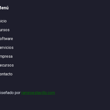
Menú
nicio
ursos
oftware
ervicios
mpresa
ecursos
ontacto
iseñado por
ramiroestavillo.com