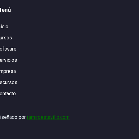
Menú
nicio
ursos
oftware
ervicios
mpresa
ecursos
ontacto
iseñado por
ramiroestavillo.com