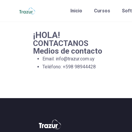
Saltar
Inicio
Cursos
Sof
al
contenido
¡HOLA!
CONTACTANOS
Medios de contacto
Email: info@trazur.com.uy
Teléfono: +598 98944428