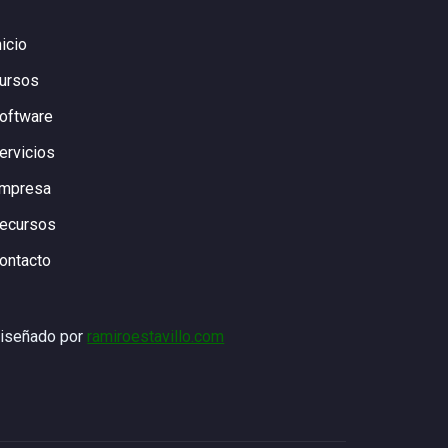
nicio
ursos
oftware
ervicios
mpresa
ecursos
ontacto
iseñado por
ramiroestavillo.com