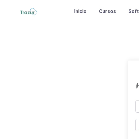
Saltar
Inicio
Cursos
Sof
al
contenido
¡