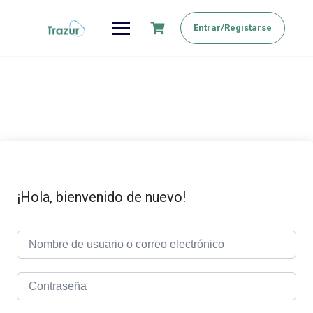
Saltar
al
Entrar/Registarse
contenido
¡Hola, bienvenido de nuevo!