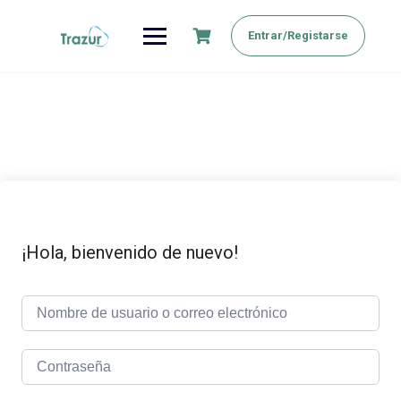
Saltar
al
Entrar/Registarse
contenido
¡Hola, bienvenido de nuevo!