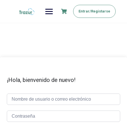
Saltar
al
Entrar/Registarse
contenido
¡Hola, bienvenido de nuevo!