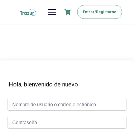
Saltar
al
Entrar/Registarse
contenido
¡Hola, bienvenido de nuevo!