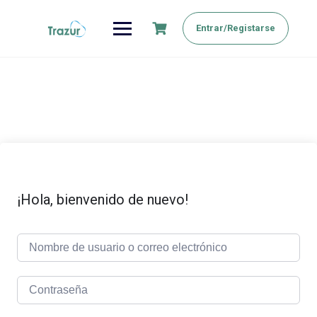
Saltar
al
Entrar/Registarse
contenido
¡Hola, bienvenido de nuevo!