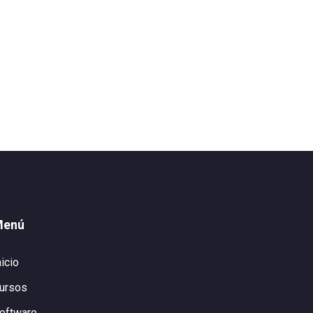
Menú
nicio
ursos
oftware