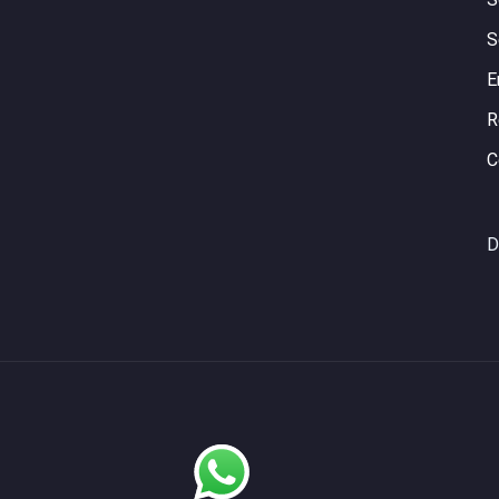
S
E
R
C
D