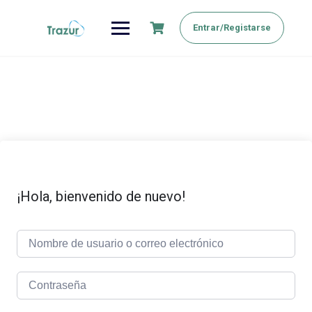
Saltar
al
Entrar/Registarse
contenido
¡Hola, bienvenido de nuevo!