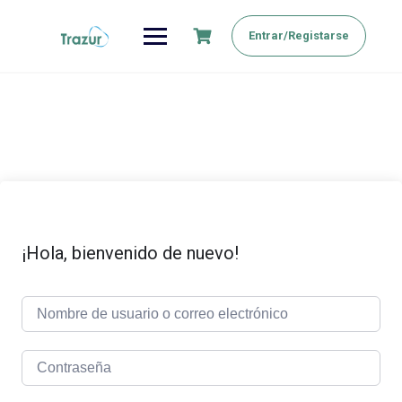
Saltar
al
Entrar/Registarse
contenido
¡Hola, bienvenido de nuevo!