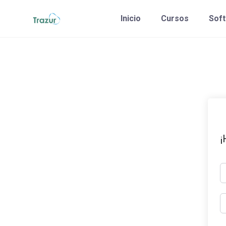
Saltar
Inicio
Cursos
Sof
al
contenido
¡