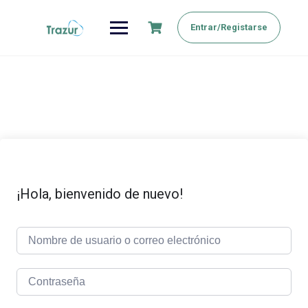
Saltar
al
Entrar/Registarse
contenido
¡Hola, bienvenido de nuevo!