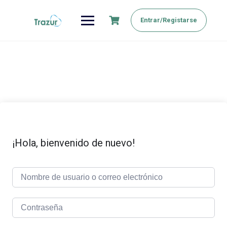
Saltar
al
Entrar/Registarse
contenido
¡Hola, bienvenido de nuevo!