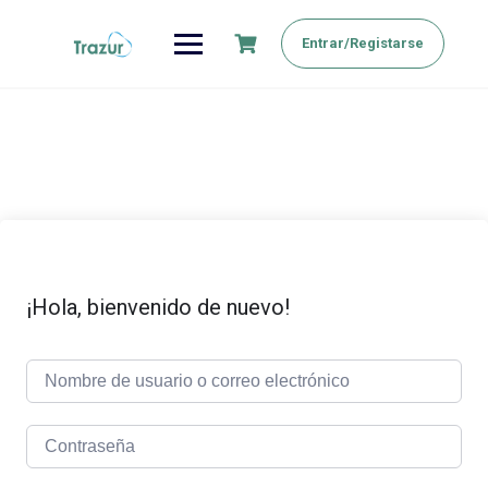
Saltar
al
Entrar/Registarse
contenido
¡Hola, bienvenido de nuevo!