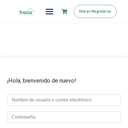
Saltar
al
Entrar/Registarse
contenido
¡Hola, bienvenido de nuevo!