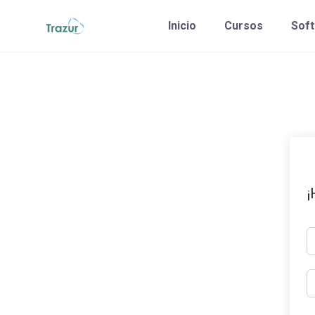
Saltar
Inicio
Cursos
Sof
al
contenido
¡