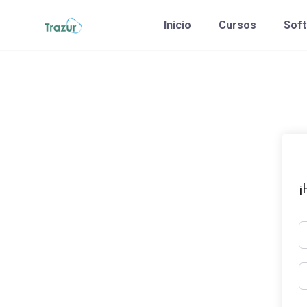
Saltar
Inicio
Cursos
Sof
al
contenido
¡