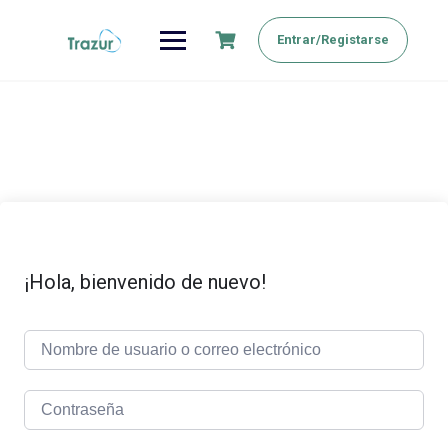
Saltar
al
Entrar/Registarse
contenido
¡Hola, bienvenido de nuevo!