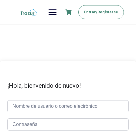
Saltar
al
Entrar/Registarse
contenido
¡Hola, bienvenido de nuevo!