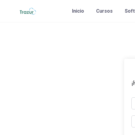
Saltar
Inicio
Cursos
Sof
al
contenido
¡