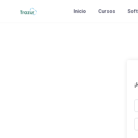
Saltar
Inicio
Cursos
Sof
al
contenido
¡