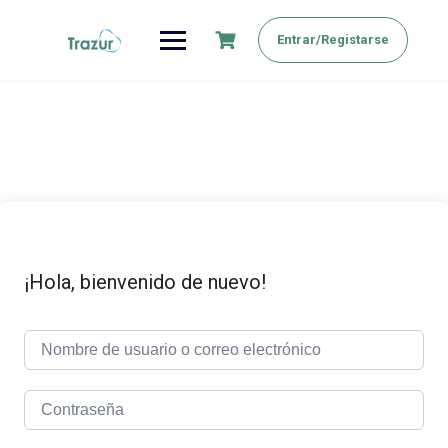
Saltar
al
Entrar/Registarse
contenido
¡Hola, bienvenido de nuevo!