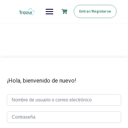
Saltar
al
Entrar/Registarse
contenido
¡Hola, bienvenido de nuevo!