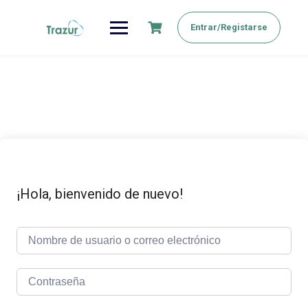
Saltar
al
Entrar/Registarse
contenido
¡Hola, bienvenido de nuevo!