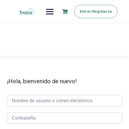
Saltar
al
Entrar/Registarse
contenido
¡Hola, bienvenido de nuevo!