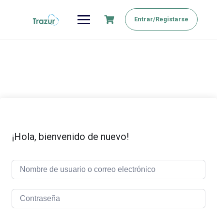
Saltar
al
Entrar/Registarse
contenido
¡Hola, bienvenido de nuevo!