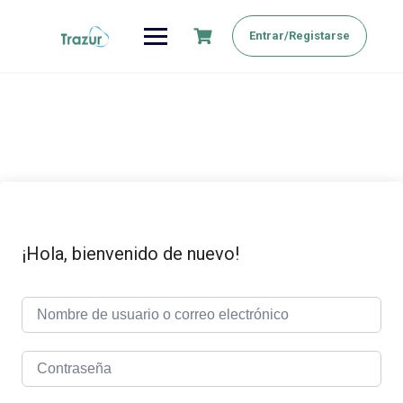
Saltar
al
Entrar/Registarse
contenido
¡Hola, bienvenido de nuevo!