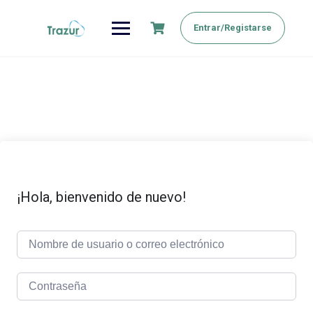
Saltar
al
Entrar/Registarse
contenido
¡Hola, bienvenido de nuevo!