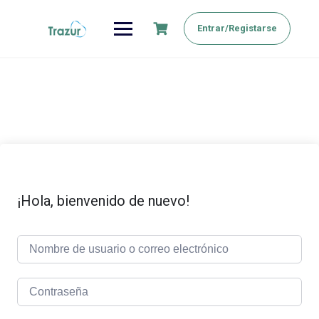
Saltar
al
Entrar/Registarse
contenido
¡Hola, bienvenido de nuevo!