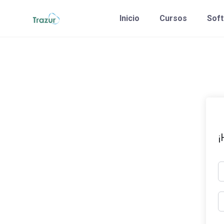
Saltar
Inicio
Cursos
Sof
al
contenido
¡