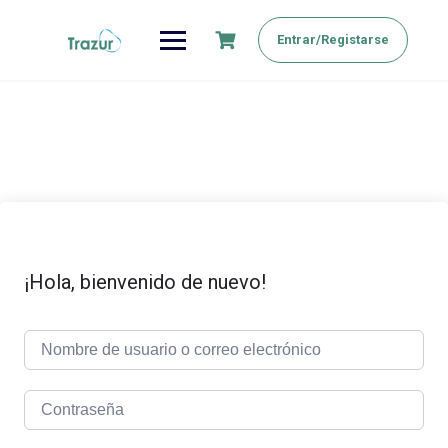
Saltar
al
Entrar/Registarse
contenido
¡Hola, bienvenido de nuevo!