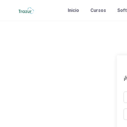
Saltar
Inicio
Cursos
Sof
al
contenido
¡