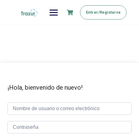
Saltar
al
Entrar/Registarse
contenido
¡Hola, bienvenido de nuevo!