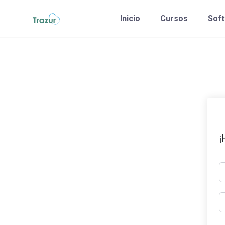
Saltar
Inicio
Cursos
Sof
al
contenido
¡