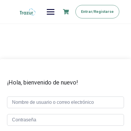
Saltar
al
Entrar/Registarse
contenido
¡Hola, bienvenido de nuevo!