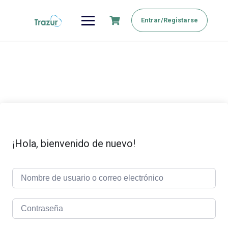
Saltar
al
Entrar/Registarse
contenido
¡Hola, bienvenido de nuevo!