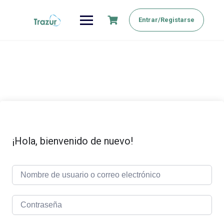
Saltar
al
Entrar/Registarse
contenido
¡Hola, bienvenido de nuevo!