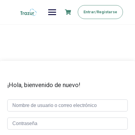
Saltar
al
Entrar/Registarse
contenido
¡Hola, bienvenido de nuevo!