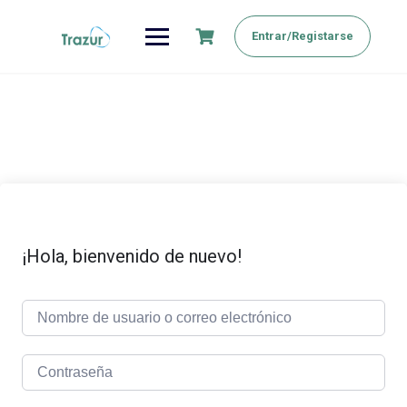
Saltar
al
Entrar/Registarse
contenido
¡Hola, bienvenido de nuevo!