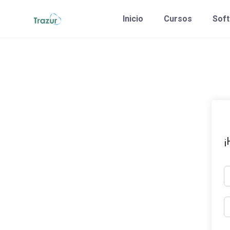
Saltar
Inicio
Cursos
Sof
al
contenido
¡