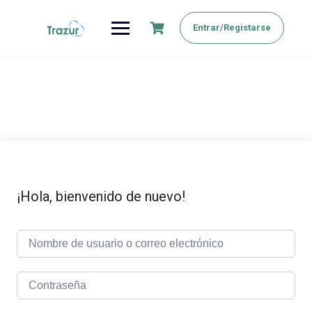
Saltar
al
Entrar/Registarse
contenido
¡Hola, bienvenido de nuevo!