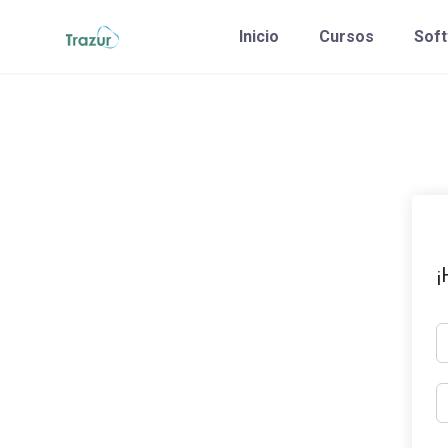
Saltar
Inicio
Cursos
Sof
al
contenido
¡