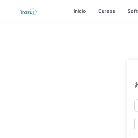
Saltar
Inicio
Cursos
Sof
al
contenido
¡