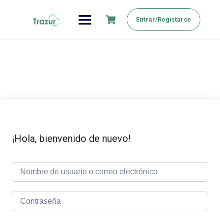
Saltar
al
Entrar/Registarse
contenido
¡Hola, bienvenido de nuevo!