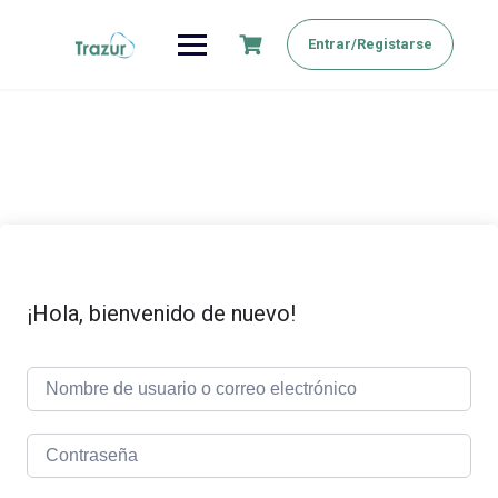
Saltar
al
Entrar/Registarse
contenido
¡Hola, bienvenido de nuevo!