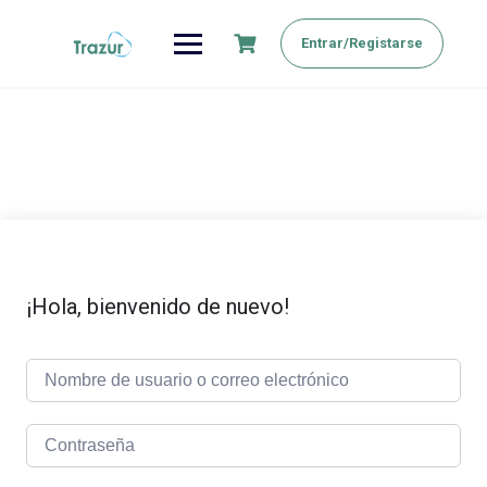
Saltar
al
Entrar/Registarse
contenido
¡Hola, bienvenido de nuevo!