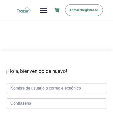
Saltar
al
Entrar/Registarse
contenido
¡Hola, bienvenido de nuevo!