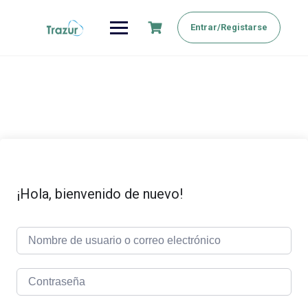
Saltar
al
Entrar/Registarse
contenido
¡Hola, bienvenido de nuevo!